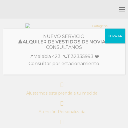
Colección
Niñas/Bat Mitzva/Comunión
NUEVO SERVICIO
CERRAR
🔺ALQUILER DE VESTIDOS DE NOVIA🔺
Cartagena
CONSULTANOS
📍Malabia 423 📞1132335993 ❤️
Deslumbrante diseño super romántico, de brocato con glitters en degrade.
Consultar por estacionamiento
Con bolsillos!
Ajustamos esta prenda a tu medida
Atención Personalizada