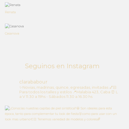
Renata
Casanova
Seguinos en Instagram
clarababour
✨Novias, madrinas, quince, egresadas, invitadas
💅🏻
Para todos los talles y estilos
📍Malabia 423, Caba
⏰ L
a V 11.30 a 19hs - Sábados 11.30 a 16.30 hs