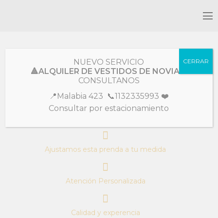
Colección
Cocktail
NUEVO SERVICIO
CERRAR
🔺ALQUILER DE VESTIDOS DE NOVIA🔺
Paula
CONSULTANOS
📍Malabia 423 📞1132335993 ❤️
Super diseño, canchero tul bordado en 3 D, con manguitas
Consultar por estacionamiento
Ajustamos esta prenda a tu medida
Atención Personalizada
Calidad y experencia