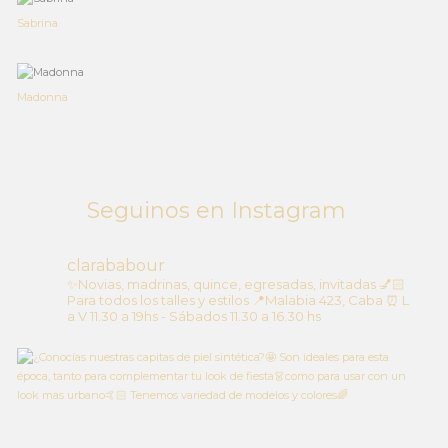
Sabrina
Madonna
Seguinos en Instagram
clarababour
✨Novias, madrinas, quince, egresadas, invitadas
💅🏻
Para todos los talles y estilos
📍Malabia 423, Caba
⏰ L
a V 11.30 a 19hs - Sábados 11.30 a 16.30 hs