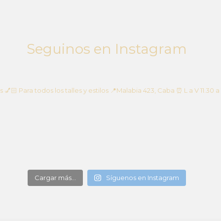
Seguinos en Instagram
s
💅🏻 Para todos los talles y estilos
📍Malabia 423, Caba
⏰ L a V 11.30 a
Cargar más...
Síguenos en Instagram