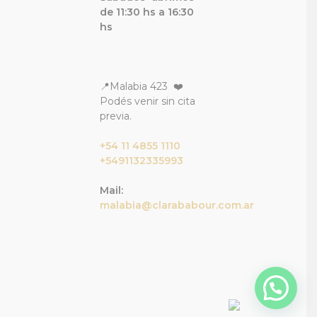
de 11:30 hs a 16:30
hs
📍Malabia 423 ❤️
Podés venir sin cita
previa.
+54 11 4855 1110
+5491132335993
Mail:
malabia@clarababour.com.ar