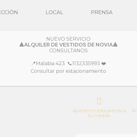
ECCIÓN
LOCAL
PRENSA
NUEVO SERVICIO
Colección
Fiesta
🔺ALQUILER DE VESTIDOS DE NOVIA🔺
CONSULTANOS
Austria
📍Malabia 423 📞1132335993 ❤️
Consultar por estacionamiento
Diseño con capita ideal para ta
Ajustamos esta prenda a
At
tu medida