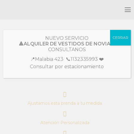
Colección
Fiesta
NUEVO SERVICIO
CERRAR
🔺ALQUILER DE VESTIDOS DE NOVIA🔺
Génova
CONSULTANOS
📍Malabia 423 📞1132335993 ❤️
SKU:
VP7337
Consultar por estacionamiento
Infartante diseño laminado
Ajustamos esta prenda a tu medida
Atención Personalizada