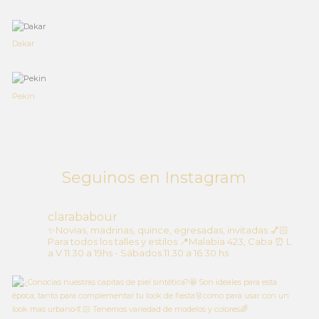
Dakar
Pekin
Seguinos en Instagram
clarababour
✨Novias, madrinas, quince, egresadas, invitadas
💅🏻
Para todos los talles y estilos
📍Malabia 423, Caba
⏰ L
a V 11.30 a 19hs - Sábados 11.30 a 16.30 hs