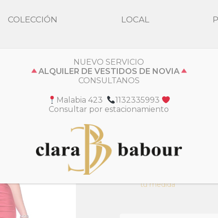
COLECCIÓN
LOCAL
NUEVO SERVICIO
Colección
Fiesta
ALQUILER DE VESTIDOS DE NOVIA
CONSULTANOS
Noa
Malabia 423
1132335993
Consultar por estacionamiento
Diseño vibrante y sofisticado, 
Ajustamos esta prenda a
At
tu medida