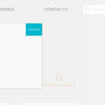
BÚSQUED
PRENSA
CONTACTO
DE
PRODUCT
CERRAR
drapeado sutil
ención Personalizada
Calidad y experencia