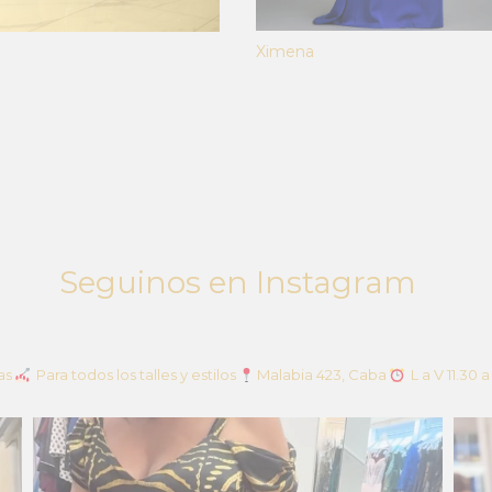
Ximena
Seguinos en Instagram
as
Para todos los talles y estilos
Malabia 423, Caba
L a V 11.30 a