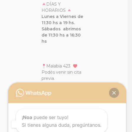
DÍAS Y
HORARIOS
Lunes a Viernes de
11:30 hs a 19 hs.
Sábados
abrimos
de 11:30 hs a 16:30
hs
Malabia 423
Podés venir sin cita
previa.
+54 11 4855 1110
+5491132335993
Mail:
malabia@clarababour.com.ar
¡
Noa
puede ser tuyo!
Si tienes alguna duda, pregúntanos.