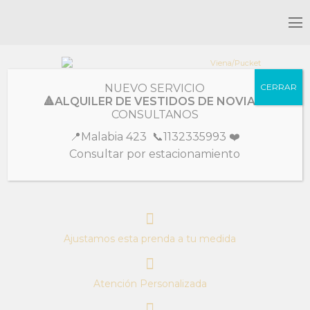
Colección
Madrinas
NUEVO SERVICIO
CERRAR
🔺ALQUILER DE VESTIDOS DE NOVIA🔺
Viena/Pucket
CONSULTANOS
📍Malabia 423 📞1132335993 ❤️
SKU:
VC180
Consultar por estacionamiento
Diseñado en taf tan pintado a mano, falda amplia, se realiza a medida
Ajustamos esta prenda a tu medida
Atención Personalizada