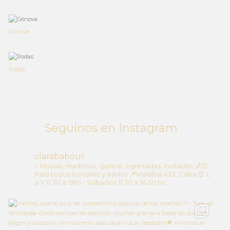
Génova
Rodas
Seguinos en Instagram
clarababour
✨Novias, madrinas, quince, egresadas, invitadas
💅🏻
Para todos los talles y estilos
📍Malabia 423, Caba
⏰ L
a V 11.30 a 19hs - Sábados 11.30 a 16.30 hs