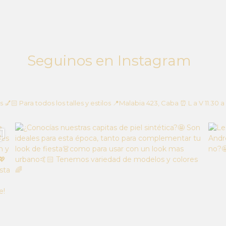
Seguinos en Instagram
s
💅🏻 Para todos los talles y estilos
📍Malabia 423, Caba
⏰ L a V 11.30 a