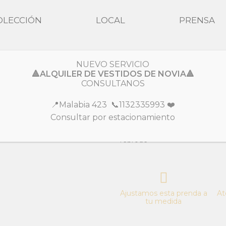
OLECCIÓN
LOCAL
PRENSA
NUEVO SERVICIO
Colección
Fiesta
🔺ALQUILER DE VESTIDOS DE NOVIA🔺
CONSULTANOS
Andrea
📍Malabia 423 📞1132335993 ❤️
Consultar por estacionamiento
Diseño romántico. Torso con t
rebrodé
Ajustamos esta prenda a
At
tu medida